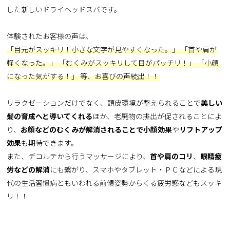
した新しいドライヘッドスパです。
体験されたお客様の声は、
「目元がスッキリ！小さな文字が見やすくなった。」 「首や肩が
軽くなった。」 「むくみがスッキリして目がパッチリ！」 「小顔
になった気がする！」 等、お喜びの声続出！！
リラクゼーションだけでなく、頭皮環境が整えられることで
美しい
髪の育成へと導いてくれる
ほか、老廃物の排出が促されることによ
り、
お顔などのむくみが解消されることで小顔効果
や
リフトアップ
効果
も期待できます。
また、デコルテから行うマッサージにより、
首や肩のコリ
、
眼精疲
労などの解消
にも繋がり、スマホやタブレット・ＰＣなどによる現
代の生活習慣病ともいわれる前傾姿勢からくる疲労感などもスッキ
リ！！