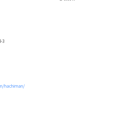
-3
on/hachiman/